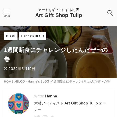
アートをギフトにするお店
Art Gift Shop Tulip
BLOG
Hanna's BLOG
1週間断食にチャレンジしたんだぜ〜の
巻
2022年6月19日
HOME
>
BLOG
>
Hanna's BLOG
>
1週間断食にチャレンジしたんだぜ〜の巻
Hanna
木材アーティスト Art Gift Shop Tulip オー
ナー