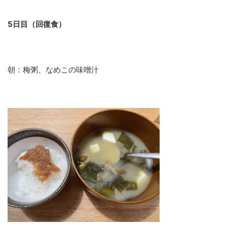
5日目（回復食）
朝：梅粥、なめこの味噌汁