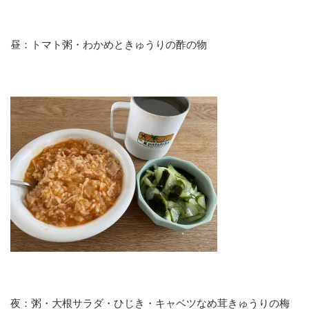
昼：トマト粥・わかめときゅうりの酢の物
夜：粥・大根サラダ・ひじき・キャベツなめ茸きゅうりの梅