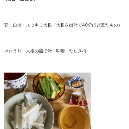
朝：白湯・スッキリ大根（大根を出汁で40分ほど煮たもの）
きゅうり・大根の茹で汁・味噌・たたき梅